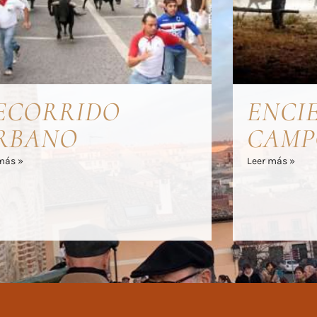
ECORRIDO
ENCI
RBANO
CAMP
más »
Leer más »