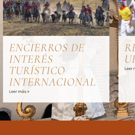
ENCIERROS DE
R
INTERÉS
U
TURÍSTICO
Leer 
INTERNACIONAL
Leer más »