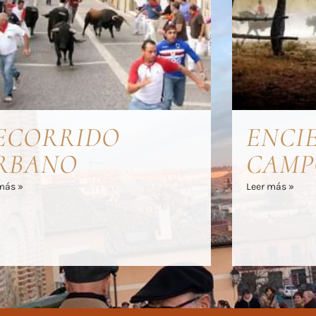
ECORRIDO
ENCI
RBANO
CAMP
más »
Leer más »