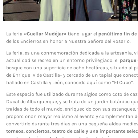
La feria
«Cuellar Mudéjar»
tiene lugar el
penúltimo fin de
de los Encierros en honor a Nuestra Señora del Rosario.
La feria, es una conmemoración dedicada a la artesanía, v
actualidad se recrea en un entorno privilegiado: el
parque 
bosque con una superficie de ocho hectáreas, situado al pie
de Enrique IV de Castilla- y cercado de un tapial que cone
hallado en Castilla y León, conocido aquí como “El Cubo”.
Este espacio fue utilizado durante siglos como coto de caza
Ducal de Alburquerque, y se trata de un jardín botánico qu
traídas de todo el mundo, enriquecido con sus estanques,
proporcionan mayor realismo al evento y complementan de
convertirlo durante tres días en una pequeña aldea medi
torneos, conciertos, teatro de calle y una importante sele