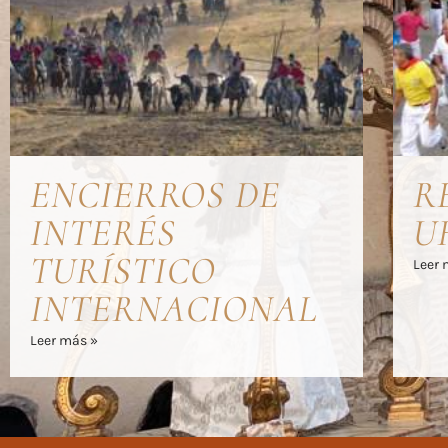
ENCIERROS DE
R
INTERÉS
U
TURÍSTICO
Leer 
INTERNACIONAL
Leer más »