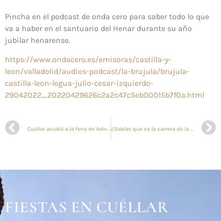
Pincha en el podcast de onda cero para saber todo lo que
va a haber en el santuario del Henar durante su año
jubilar henarense.
https://www.ondacero.es/emisoras/castilla-y-
leon/valladolid/audios-podcast/la-brujula/brujula-
castilla-leon-legua-julio-cesar-izquierdo-
29042022_20220429626c2a2c47c5eb00015b7f0a.html
Cuellar acudió a la feria de Arévalo
¿Sabías que es la carrera de la chuleta y la cronoescalada?
FIESTAS EN CUÉLLAR