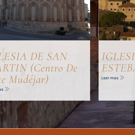
LESIA DE SAN
IGLES
RTIN (Centro De
ESTEB
te Mudéjar)
Leer mas
as