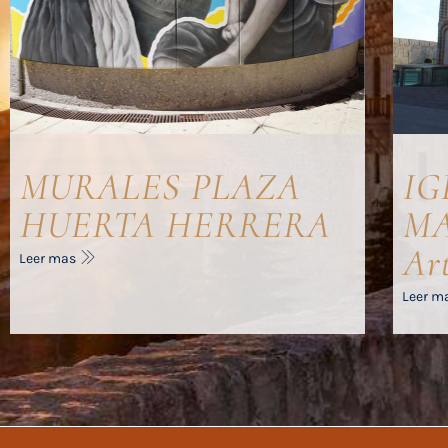
MURALES PLAZA
IG
HUERTA HERRERA
MA
Ar
Leer mas
Leer m