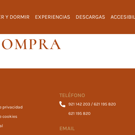
R Y DORMIR
EXPERIENCIAS
DESCARGAS
ACCESIBI
COMPRA
TELÉFONO
921 142 203 / 621 195 820
de privacidad
621 195 820
de cookies
al
EMAIL