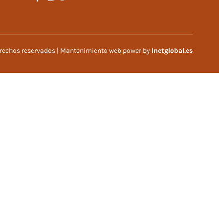
erechos reservados | Mantenimiento web power by
Inetglobal.es